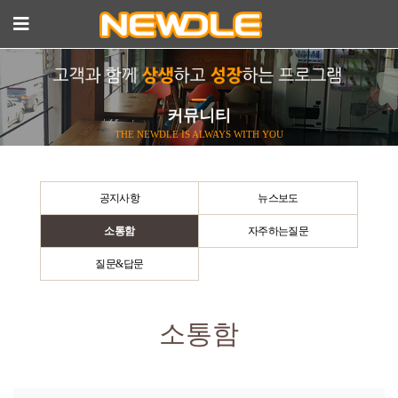
커뮤니티
THE NEWDLE IS ALWAYS WITH YOU
공지사항
뉴스보도
소통함
자주하는질문
질문&답문
소통함